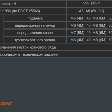
олесо, кН
200..750 **
1:1986 (по ГОСТ 25546)
А6..А8 (6К..8К)
подъёма
М6 (4М), 40..М8 (6М), 6
передвижения тележки
М6 (4М), 40..М8 (6М), 6
передвижения крана
М7 (5М), 40..М8 (6М), 6
грузозахватного органа
М6 (4М), 40..М8 (6М), 6
 значения внутри кранового ряда
заказчиком в техническом задании
(КМЭМ)"