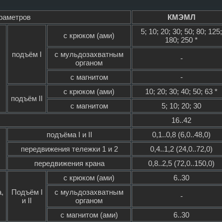
раметров
КМЭМЛ
5; 10; 20; 30; 50; 80; 125;
с крюком (ами)
180; 250 *
подъём I
с мульдозахватным
-
органом
с магнитом
-
с крюком (ами)
10; 20; 30; 40; 50; 63 *
подъём II
с магнитом
5; 10; 20; 30
16..42
подъёма I и II
0,1..0,8 (6,0..48,0)
передвижения тележки 1 и 2
0,4..1,2 (24,0..72,0)
передвижения крана
0,8..2,5 (72,0..150,0)
с крюком (ами)
6..30
,
Подъём I
с мульдозахватным
-
и II
органом
с магнитом (ами)
6..30